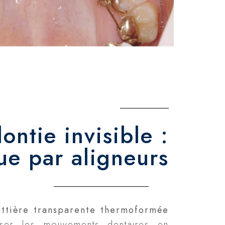
ontie invisible :
ue par aligneurs
uttière transparente thermoformée
iser les mouvements dentaires en