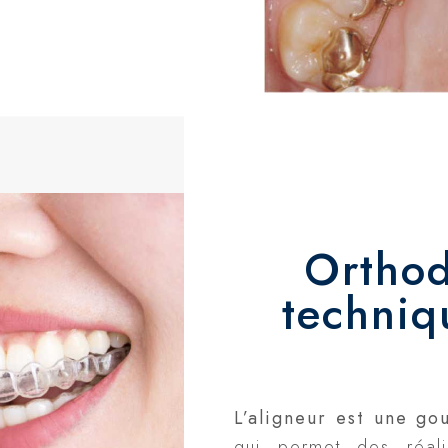
Orthod
techniq
L’aligneur est une go
qui permet des réal