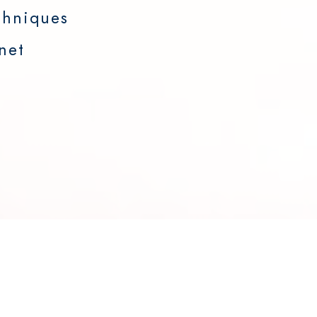
chniques
net